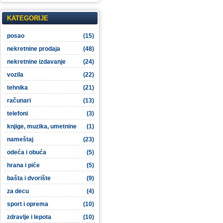
KATEGORIJE
posao
(15)
nekretnine prodaja
(48)
nekretnine izdavanje
(24)
vozila
(22)
tehnika
(21)
računari
(13)
telefoni
(3)
knjige, muzika, umetnine
(1)
nameštaj
(23)
odeća i obuća
(5)
hrana i piće
(5)
bašta i dvorište
(9)
za decu
(4)
sport i oprema
(10)
zdravlje i lepota
(10)