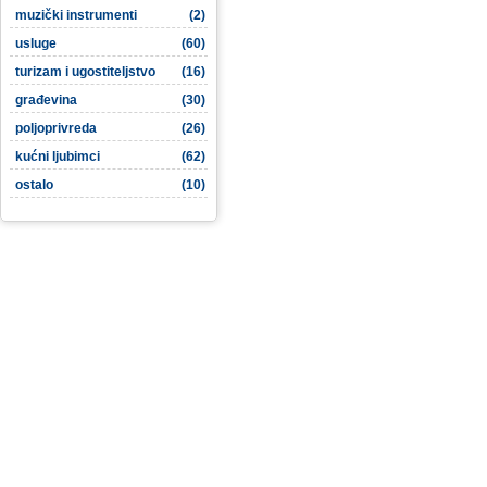
muzički instrumenti
(2)
usluge
(60)
turizam i ugostiteljstvo
(16)
građevina
(30)
poljoprivreda
(26)
kućni ljubimci
(62)
ostalo
(10)