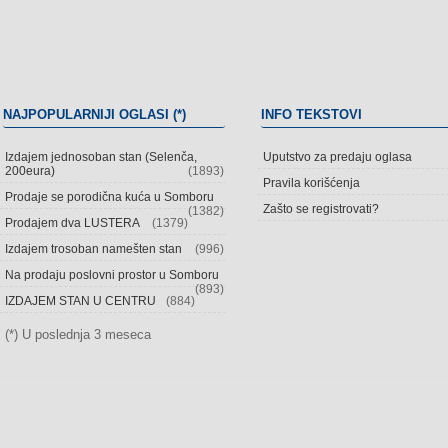
NAJPOPULARNIJI OGLASI (*)
INFO TEKSTOVI
Izdajem jednosoban stan (Selenča,
Uputstvo za predaju oglasa
200eura)
(1893)
Pravila korišćenja
Prodaje se porodična kuća u Somboru
Zašto se registrovati?
(1382)
Prodajem dva LUSTERA
(1379)
Izdajem trosoban namešten stan
(996)
Na prodaju poslovni prostor u Somboru
(893)
IZDAJEM STAN U CENTRU
(884)
(*) U poslednja 3 meseca