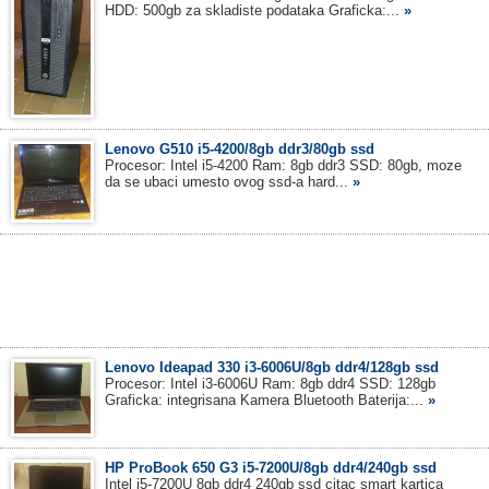
HDD: 500gb za skladiste podataka Graficka:...
»
Lenovo G510 i5-4200/8gb ddr3/80gb ssd
Procesor: Intel i5-4200 Ram: 8gb ddr3 SSD: 80gb, moze
da se ubaci umesto ovog ssd-a hard...
»
Lenovo Ideapad 330 i3-6006U/8gb ddr4/128gb ssd
Procesor: Intel i3-6006U Ram: 8gb ddr4 SSD: 128gb
Graficka: integrisana Kamera Bluetooth Baterija:...
»
HP ProBook 650 G3 i5-7200U/8gb ddr4/240gb ssd
Intel i5-7200U 8gb ddr4 240gb ssd citac smart kartica