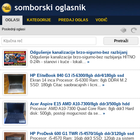
OGLASI
KATEGORIJE
PREDAJ OGLAS
VODIČ
Poslednji oglasi
Odgušenje kanalizacije brzo-sigurno-bez razbijanj
Odgušenje kanalizacije brzo-sigurno-bez razbijanja HITNO
0-24h - stanovi i kuće - lokali...
»
HP EliteBook 840 G3 i5-6300/8gb ddr4/180gb ssd
Ekran 14 inca Procesor: i5-6300 Ram: 8gb DDR4 M.2
SSD: 180gb Citac saobracajnih i licni...
»
Acer Aspire E15 AMD A10-7300/8gb ddr3/500gb hdd
Procesor: AMD A10-7300 Quad Core Ram: 8gb ddr3 Hard
disk: 500gb, postoji mogucnost da se...
»
HP ProDesk 600 G1 TWR i5-4570/16gb ddr3/120gb ssd
Procesor: i5-4570 Ram: 16gb ddr3 SSD: 120gb za sistem