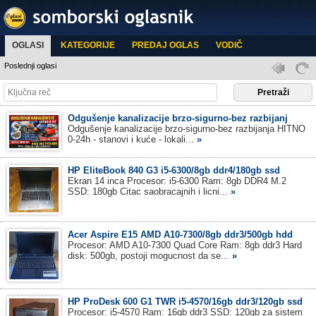
OGLASI
KATEGORIJE
PREDAJ OGLAS
VODIČ
Poslednji oglasi
Odgušenje kanalizacije brzo-sigurno-bez razbijanj
Odgušenje kanalizacije brzo-sigurno-bez razbijanja HITNO
0-24h - stanovi i kuće - lokali...
»
HP EliteBook 840 G3 i5-6300/8gb ddr4/180gb ssd
Ekran 14 inca Procesor: i5-6300 Ram: 8gb DDR4 M.2
SSD: 180gb Citac saobracajnih i licni...
»
Acer Aspire E15 AMD A10-7300/8gb ddr3/500gb hdd
Procesor: AMD A10-7300 Quad Core Ram: 8gb ddr3 Hard
disk: 500gb, postoji mogucnost da se...
»
HP ProDesk 600 G1 TWR i5-4570/16gb ddr3/120gb ssd
Procesor: i5-4570 Ram: 16gb ddr3 SSD: 120gb za sistem