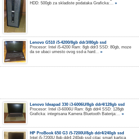
HDD: 500gb za skladiste podataka Graficka:...
»
Lenovo G510 i5-4200/8gb ddr3/80gb ssd
Procesor: Intel i5-4200 Ram: 8gb ddr3 SSD: 80gb, moze
da se ubaci umesto ovog ssd-a hard...
»
Lenovo Ideapad 330 i3-6006U/8gb ddr4/128gb ssd
Procesor: Intel i3-6006U Ram: 8gb ddr4 SSD: 128gb
Graficka: integrisana Kamera Bluetooth Baterija:...
»
HP ProBook 650 G3 i5-7200U/8gb ddr4/240gb ssd
Intel i5-7200U 8gb ddr4 240gb ssd citac smart kartica